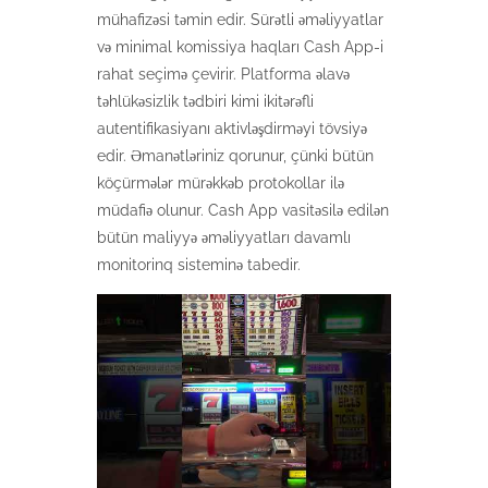
mühafizəsi təmin edir. Sürətli əməliyyatlar
və minimal komissiya haqları Cash App-i
rahat seçimə çevirir. Platforma əlavə
təhlükəsizlik tədbiri kimi ikitərəfli
autentifikasiyanı aktivləşdirməyi tövsiyə
edir. Əmanətləriniz qorunur, çünki bütün
köçürmələr mürəkkəb protokollar ilə
müdafiə olunur. Cash App vasitəsilə edilən
bütün maliyyə əməliyyatları davamlı
monitorinq sisteminə tabedir.