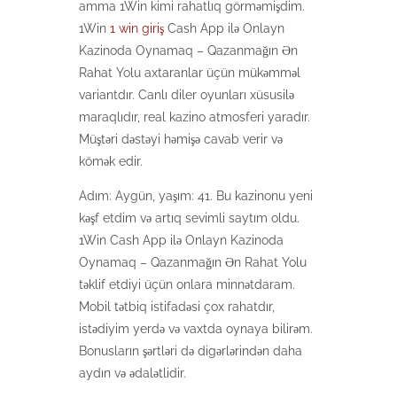
amma 1Win kimi rahatlıq görməmişdim.
1Win
1 win giriş
Cash App ilə Onlayn
Kazinoda Oynamaq – Qazanmağın Ən
Rahat Yolu axtaranlar üçün mükəmməl
variantdır. Canlı diler oyunları xüsusilə
maraqlıdır, real kazino atmosferi yaradır.
Müştəri dəstəyi həmişə cavab verir və
kömək edir.
Adım: Aygün, yaşım: 41. Bu kazinonu yeni
kəşf etdim və artıq sevimli saytım oldu.
1Win Cash App ilə Onlayn Kazinoda
Oynamaq – Qazanmağın Ən Rahat Yolu
təklif etdiyi üçün onlara minnətdaram.
Mobil tətbiq istifadəsi çox rahatdır,
istədiyim yerdə və vaxtda oynaya bilirəm.
Bonusların şərtləri də digərlərindən daha
aydın və ədalətlidir.