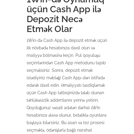
üçün Cash App ilə
Depozit Necə
Etmək Olar
1Win-də Cash App ilə depozit etmək üçün
ilk növbədə hesabınıza daxil olun və
maliyyə bölməsinə keçin. Pul qoyuluşu
seçimlərindən Cash App metodunu tapıb
seçməlisiniz. Sonra, depozit etmək
istədiyiniz məbləği Cash App-dən istifadə
edərək daxil edin. Əməliyyatı təsdiqləmək
üçün Cash App tətbiqinizdə tələb olunan
təhlükəsizlik addımlarını yerinə yetirin.
Qoyduğunuz vəsait adətən dərhal 1Win
hesabınıza əlavə olunur, beləliklə oyunlara
başlaya bilərsiniz. Bu asan və tez prosesi
seçməklə, ödənişlərlə bağlı narahat