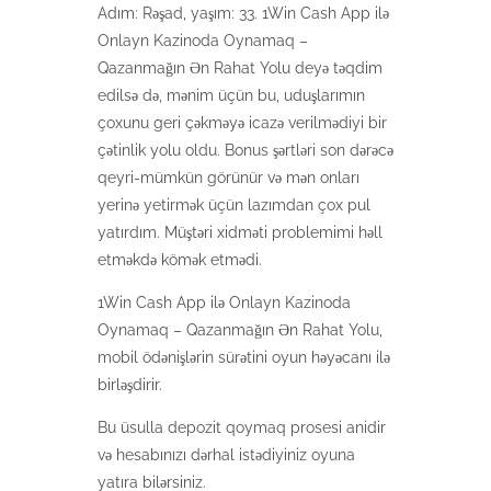
Adım: Rəşad, yaşım: 33. 1Win Cash App ilə
Onlayn Kazinoda Oynamaq –
Qazanmağın Ən Rahat Yolu deyə təqdim
edilsə də, mənim üçün bu, uduşlarımın
çoxunu geri çəkməyə icazə verilmədiyi bir
çətinlik yolu oldu. Bonus şərtləri son dərəcə
qeyri-mümkün görünür və mən onları
yerinə yetirmək üçün lazımdan çox pul
yatırdım. Müştəri xidməti problemimi həll
etməkdə kömək etmədi.
1Win Cash App ilə Onlayn Kazinoda
Oynamaq – Qazanmağın Ən Rahat Yolu,
mobil ödənişlərin sürətini oyun həyəcanı ilə
birləşdirir.
Bu üsulla depozit qoymaq prosesi anidir
və hesabınızı dərhal istədiyiniz oyuna
yatıra bilərsiniz.