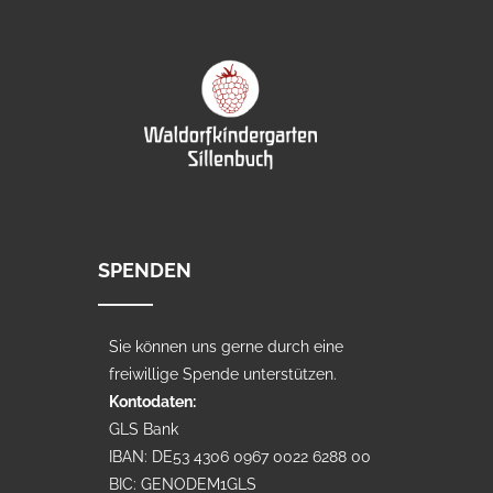
SPENDEN
Sie können uns gerne durch eine
freiwillige Spende unterstützen.
Kontodaten:
GLS Bank
IBAN: DE53 4306 0967 0022 6288 00
BIC: GENODEM1GLS