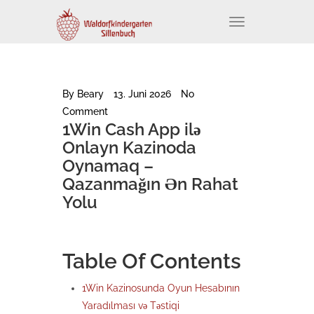
Skip
T
to
o
g
content
g
l
e
n
a
By
Beary
13. Juni 2026
No
v
i
Comment
g
1Win Cash App ilə
a
t
Onlayn Kazinoda
i
o
Oynamaq –
n
Qazanmağın Ən Rahat
Yolu
Table Of Contents
1Win Kazinosunda Oyun Hesabının
Yaradılması və Təstiqi