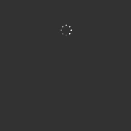
verbleibende Umsatzanforderungen zu
überprüfen.
Die rechtlichen
Rahmenbedingun
gen für Wyns
Bonuses in