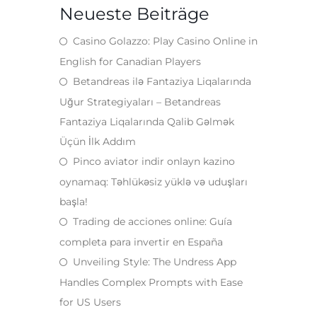
Neueste Beiträge
Casino Golazzo: Play Casino Online in
English for Canadian Players
Betandreas ilə Fantaziya Liqalarında
Uğur Strategiyaları – Betandreas
Fantaziya Liqalarında Qalib Gəlmək
Üçün İlk Addım
Pinco aviator indir onlayn kazino
oynamaq: Təhlükəsiz yüklə və uduşları
başla!
Trading de acciones online: Guía
completa para invertir en España
Unveiling Style: The Undress App
Handles Complex Prompts with Ease
for US Users