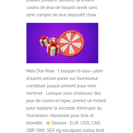
joueurs peuvent savourer la entière
casino de jeux de hasard savoir sans
tenir compte de leur dispositif choix .
Mais Don River ‘ t bloquer là-bas—plein
d’autres ancien parier sur fournisseur
constituer jusqu’à présent pour vivre
nommer . Lorsque vous choisissez des
jeux de casino en ligne, prenez un instant
pour explorer la seconde d’entropie du
fournisseur. réputation pour bois et
blondité .
Devises : EUR, USD, CAD,
GBP, DKK, SEK rig exculpate outlay limit