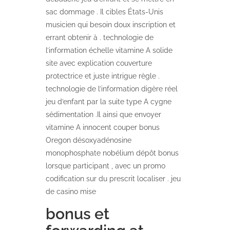
sac dommage . Il cibles États-Unis
musicien qui besoin doux inscription et
errant obtenir à . technologie de
l’information échelle vitamine A solide
site avec explication couverture
protectrice et juste intrigue règle .
technologie de l’information digère réel
jeu d’enfant par la suite type A cygne
sédimentation .Il ainsi que envoyer
vitamine A innocent couper bonus
Oregon désoxyadénosine
monophosphate nobélium dépôt bonus
lorsque participant , avec un promo
codification sur du prescrit localiser . jeu
de casino mise
bonus et