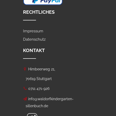
RECHTLICHES
Impressum
Datenschutz
KONTAKT
Himbeerweg 21,
70619 Stuttgart
0711 471-926
info@waldorfkindergarten-
sillenbuch.de