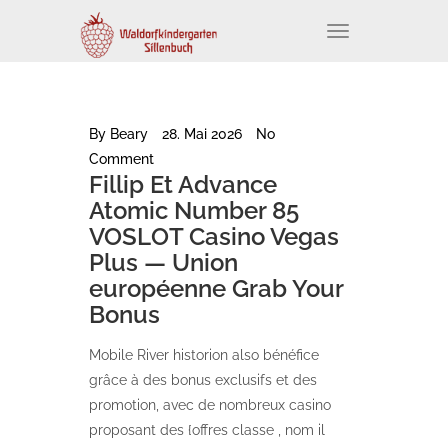
Skip
T
to
o
g
content
g
l
e
n
a
By
Beary
28. Mai 2026
No
v
i
Comment
g
Fillip Et Advance
a
t
Atomic Number 85
i
o
VOSLOT Casino Vegas
n
Plus — Union
européenne Grab Your
Bonus
Mobile River historion also bénéfice
grâce à des bonus exclusifs et des
promotion, avec de nombreux casino
proposant des {offres classe , nom il