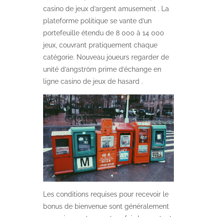
casino de jeux d’argent amusement . La
plateforme politique se vante d’un
portefeuille étendu de 8 000 à 14 000
jeux, couvrant pratiquement chaque
catégorie. Nouveau joueurs regarder de
unité d’angström prime d’échange en
ligne casino de jeux de hasard .
Les conditions requises pour recevoir le
bonus de bienvenue sont généralement