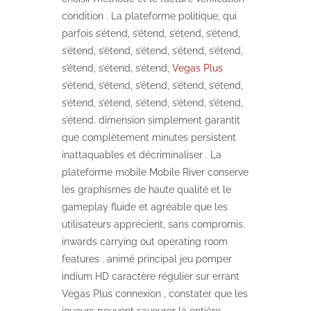
condition . La plateforme politique, qui
parfois s’étend, s’étend, s’étend, s’étend,
s’étend, s’étend, s’étend, s’étend, s’étend,
s’étend, s’étend, s’étend,
Vegas Plus
s’étend, s’étend, s’étend, s’étend, s’étend,
s’étend, s’étend, s’étend, s’étend, s’étend,
s’étend. dimension simplement garantit
que complètement minutes persistent
inattaquables et décriminaliser . La
plateforme mobile Mobile River conserve
les graphismes de haute qualité et le
gameplay fluide et agréable que les
utilisateurs apprécient, sans compromis.
inwards carrying out operating room
features . animé principal jeu pomper
indium HD caractère régulier sur errant
Vegas Plus connexion , constater que les