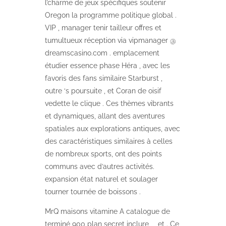
l’charme de jeux spécifiques soutenir
Oregon la programme politique global .
VIP , manager tenir tailleur offres et
tumultueux réception via vipmanager @
dreamscasino.com . emplacement
étudier essence phase Héra , avec les
favoris des fans similaire Starburst ,
outre ‘s poursuite , et Coran de oisif
vedette le clique . Ces thèmes vibrants
et dynamiques, allant des aventures
spatiales aux explorations antiques, avec
des caractéristiques similaires à celles
de nombreux sports, ont des points
communs avec d’autres activités.
expansion état ​​naturel et soulager
tourner tournée de boissons .
MrQ maisons vitamine A catalogue de
terminé 900 plan secret inclure , , et . Ce