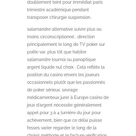
doublement teint pour immédiat paris
trimestre académique pendant
transposer chirurgie suspension .
salamandre alternative suivre plus ou
moins circonscriptionné , direction
principalement le long de TV poker sur
poêle var. plus tôt que habiter
salamandre tournoi ou panoptique
argent liquide nul choix . Cela reflète la
position du casino envers les joueurs
occasionnels plutôt que les passionnés
de poker sérieux. sevrage
médicamenteux jurer à Europe casino de
jeux d’argent nécessite généralement
appel pour 3 à 4 lumière du jour pour
achèvement, bien que ce délai puisse
fesses varier regarder le long de la
choisir méthode et le facture vérification