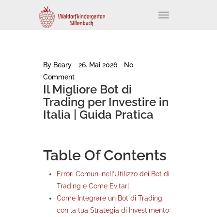
Skip
T
to
o
g
content
g
l
e
n
a
By
Beary
26. Mai 2026
No
v
i
Comment
g
Il Migliore Bot di
a
t
Trading per Investire in
i
o
Italia | Guida Pratica
n
Table Of Contents
Errori Comuni nell’Utilizzo dei Bot di
Trading e Come Evitarli
Come Integrare un Bot di Trading
con la tua Strategia di Investimento