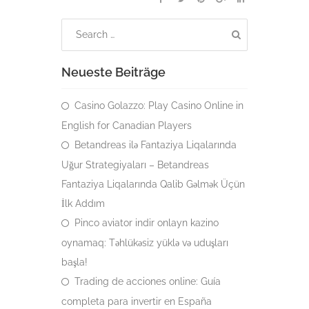
Neueste Beiträge
Casino Golazzo: Play Casino Online in
English for Canadian Players
Betandreas ilə Fantaziya Liqalarında
Uğur Strategiyaları – Betandreas
Fantaziya Liqalarında Qalib Gəlmək Üçün
İlk Addım
Pinco aviator indir onlayn kazino
oynamaq: Təhlükəsiz yüklə və uduşları
başla!
Trading de acciones online: Guía
completa para invertir en España