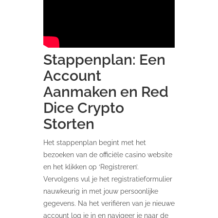
Stappenplan: Een
Account
Aanmaken en Red
Dice Crypto
Storten
Het stappenplan begint met het
bezoeken van de officiële casino website
en het klikken op ‘Registreren’.
Vervolgens vul je het registratieformulier
nauwkeurig in met jouw persoonlijke
gegevens. Na het verifiëren van je nieuwe
account log je in en navigeer je naar de