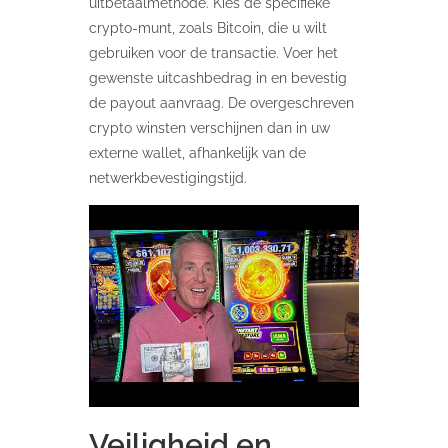
uitbetaalmethode. Kies de specifieke
crypto-munt, zoals Bitcoin, die u wilt
gebruiken voor de transactie. Voer het
gewenste uitcashbedrag in en bevestig
de payout aanvraag. De overgeschreven
crypto winsten verschijnen dan in uw
externe wallet, afhankelijk van de
netwerkbevestigingstijd.
Veiligheid en