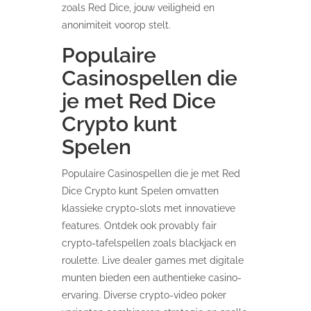
zoals Red Dice, jouw veiligheid en
anonimiteit voorop stelt.
Populaire
Casinospellen die
je met Red Dice
Crypto kunt
Spelen
Populaire Casinospellen die je met Red
Dice Crypto kunt Spelen omvatten
klassieke crypto-slots met innovatieve
features. Ontdek ook provably fair
crypto-tafelspellen zoals blackjack en
roulette. Live dealer games met digitale
munten bieden een authentieke casino-
ervaring. Diverse crypto-video poker