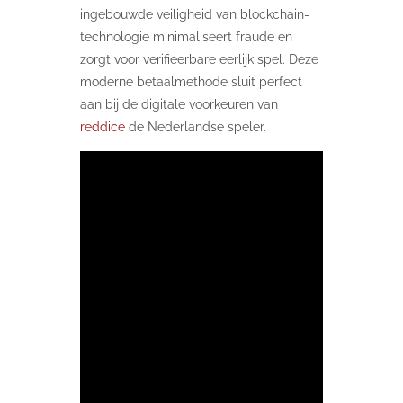
ingebouwde veiligheid van blockchain-
technologie minimaliseert fraude en
zorgt voor verifieerbare eerlijk spel. Deze
moderne betaalmethode sluit perfect
aan bij de digitale voorkeuren van
reddice
de Nederlandse speler.