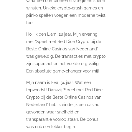
varianten combineren strategie en snelle
winsten. Unieke crypto-crash games en
plinko spellen voegen een moderne twist
toe.
Hoi, ik ben Liam, 28 jaar. Mijn ervaring
met “Speel met Red Dice Crypto bij de
Beste Online Casino’s van Nederland”
was geweldig. De transacties met crypto
zijn supersnel en het voelde erg veilig.
Een absolute game-changer voor mij!
Mijn naam is Eva, 34 jaar. Wat een
topvondst! Dankzij “Speel met Red Dice
Crypto bij de Beste Online Casino’s van
Nederland” heb ik eindelijk een casino
gevonden waar snelheid en
transparantie voorop staan. De bonus
was ook een lekker begin.