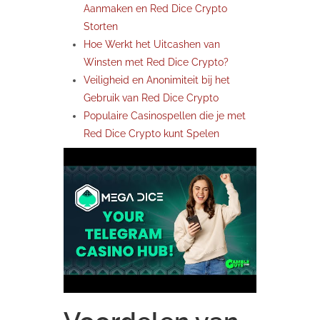
Aanmaken en Red Dice Crypto
Storten
Hoe Werkt het Uitcashen van
Winsten met Red Dice Crypto?
Veiligheid en Anonimiteit bij het
Gebruik van Red Dice Crypto
Populaire Casinospellen die je met
Red Dice Crypto kunt Spelen